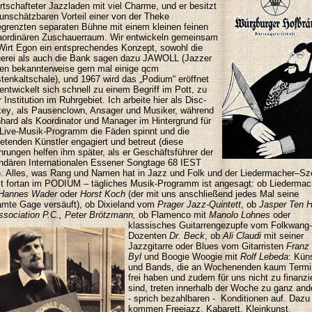
rtschafteter Jazzladen mit viel Charme, und er besitzt
unschätzbaren Vorteil einer von der Theke
grenzten separaten Bühne mit einem kleinen feinen
aordinären Zuschauerraum. Wir entwickeln gemeinsam
Wirt Egon ein entsprechendes Konzept, sowohl die
erei als auch die Bank sagen dazu JAWOLL (Jazzer
ken bekannterweise gern mal einige qcm
tenkaltschale), und 1967 wird das „Podium“ eröffnet
entwickelt sich schnell zu einem Begriff im Pott, zu
r Institution im Ruhrgebiet. Ich arbeite hier als Disc-
key
,
als Pausenclown, Ansager und Musiker, während
hard als Koordinator und Manager im Hintergrund für
Live-Musik-Programm die Fäden spinnt und die
retenden Künstler engagiert und betreut (diese
hrungen helfen ihm später, als er Geschäftsführer der
ndären Internationalen Essener Songtage 68 IEST
). Alles, was Rang und Namen hat in Jazz und Folk und der Liedermacher–Sz
lt fortan im PODIUM – tägliches Musik-Programm ist angesagt: ob Liedermac
Hannes Wader
oder
Horst Koch
(der mit uns anschließend jedes Mal seine
mte Gage versäuft), ob Dixieland vom
Prager Jazz-Quintett
, ob
Jasper Ten H
ssociation P.C., Peter Brötzmann,
ob Flamenco mit
Manolo Lohnes
oder
klassisches Guitarrengezupfe vom Folkwang-
Dozenten
Dr. Beck
, ob
Ali Claudi
mit seiner
Jazzgitarre oder Blues vom Gitarristen
Franz
Byl
und Boogie Woogie mit
Rolf Lebeda
: Küns
und Bands, die an Wochenenden kaum Termi
frei haben und zudem für uns nicht zu finanzi
sind, treten innerhalb der Woche zu ganz and
- sprich bezahlbaren - Konditionen auf. Dazu
kommen Freejazz, Kabarett, Kleinkunst,