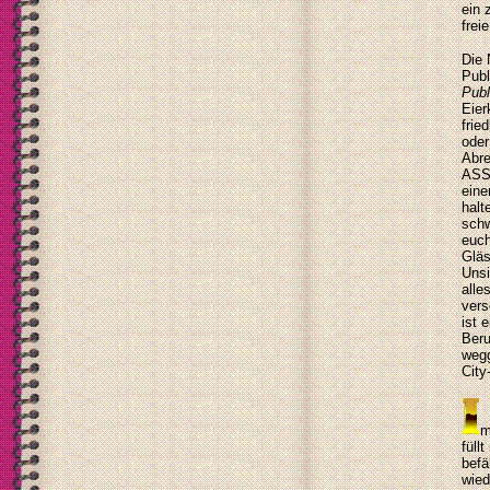
ein 
frei
Die 
Publ
Pub
Eier
frie
oder
Abre
ASS"
eine
halt
schw
euch
Gläs
Unsi
alle
vers
ist 
Beru
weg
City
m
füll
befä
wied