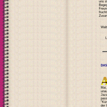
uns s
Begeg
Freun
fruch
Zusam
Walt
L
DAS
Mai,
unau
Jazz
pass
"Kün
der 