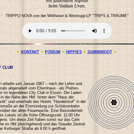
mit jaulendem Sopran
beim Vatikan Uran.
TRIPPO NOVA von der Witthüser & Westrupp-LP "TRIPS & TRÄUME"
KONTAKT
PODIUM
HIPPIES
GUMMIBOOT
Y CLUB
h arbeite seit Januar 1967 – nach der Lehre und
mals abgenabelt vom Elternhaus - als Platten-
er im legendären
City Club in Essen
. Der Laden
t in der Nähe des Hbf. hinter dem "Haus der
nik" und unterhalb des Hotels "Handelshof" in der
hstraße an der Einmündung zur Schützenbahn
nüber der alten Feuerwache. Eine Besonderheit
es Lokals ist die frühe Öffnungszeit: 11:00 Uhr
ens. Um diese Zeit haben sonst nur das Cafe
he im Hbf (durchgehend) und das Stauder Zentral
er Kettwiger Straße ab 9:00 h geöffnet.