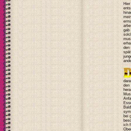
Hier
ents
hina
mein
erma
arbe
gab 
solc
muss
erha
den 
spät
jung
ande
dara
den 
hera
Musi
Anfa
Esse
Bald
symp
bei 
beso
ich 
Ober