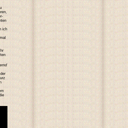
u
eren,
r-
nten
n ich
nmal
ihr
rten
ernd
 der
urz
n
dem
die