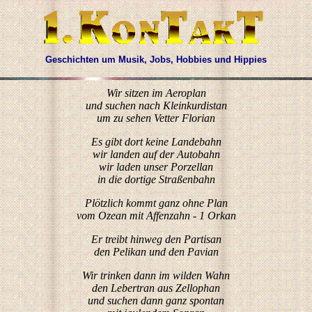
City Club Essen, Podium Essen, 1. Hippies in Essen, Witthüser Westrupp: 1. Kontakt:
Geschichten um Musik, Jobs, Hobbies und Hippies
Wir sitzen im Aeroplan
und suchen nach Kleinkurdistan
um zu sehen Vetter Florian
Es gibt dort keine Landebahn
wir landen auf der Autobahn
wir laden unser Porzellan
in die dortige Straßenbahn
Plötzlich kommt ganz ohne Plan
vom Ozean mit Affenzahn - 1 Orkan
Er treibt hinweg den Partisan
den Pelikan und den Pavian
Wir trinken dann im wilden Wahn
den Lebertran aus Zellophan
und suchen dann ganz spontan