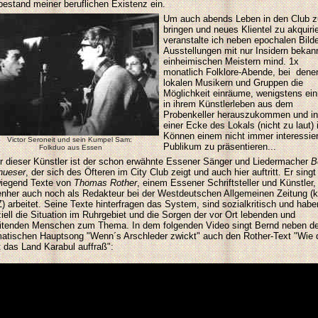
bestand meiner beruflichen Existenz ein.
Um auch abends Leben in den Club z
bringen und neues Klientel zu akquiri
veranstalte ich neben epochalen Bilde
Ausstellungen mit nur Insidern bekan
einheimischen Meistern mind. 1x
monatlich Folklore-Abende, bei dene
lokalen Musikern und Gruppen die
Möglichkeit einräume,
wenigstens ei
in ihrem Künstlerleben aus dem
Probenkeller herauszukommen und in
einer Ecke des Lokals (nicht zu laut) 
Können einem nicht immer interessie
Victor Seroneit und sein Kumpel Sam:
Publikum zu präsentieren...
Folkduo aus Essen
r dieser Künstler ist der schon erwähnte Essener Sänger und Liedermacher
B
hueser
, der sich des Öfteren im City Club zeigt und auch hier auftritt. Er singt
iegend Texte von
Thomas Rother
, einem Essener Schriftsteller und Künstler,
nher auch noch als Redakteur bei der Westdeutschen Allgemeinen Zeitung (k
 arbeitet. Seine Texte hinterfragen das System, sind sozialkritisch und habe
iell die Situation im Ruhrgebiet und die Sorgen der vor Ort lebenden und
itenden Menschen zum Thema. In dem folgenden Video singt Bernd neben 
atischen Hauptsong "Wenn´s Arschleder zwickt" auch den Rother-Text "Wie 
 das Land Karabul auffraß":