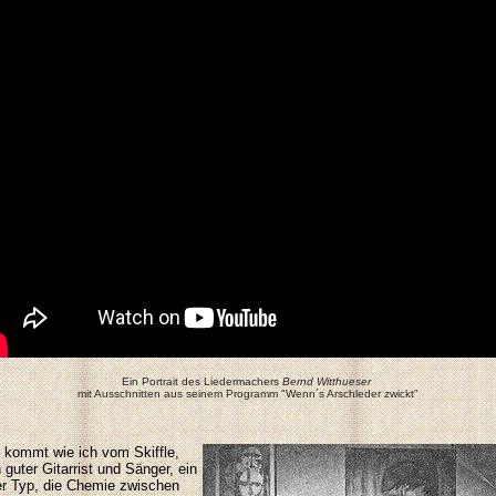
Ein Portrait des Liedermachers
Bernd Witthueser
mit Ausschnitten aus seinem Programm "Wenn´s Arschleder zwickt"
 kommt wie ich vom Skiffle,
n guter Gitarrist und Sänger, ein
er Typ, die Chemie zwischen