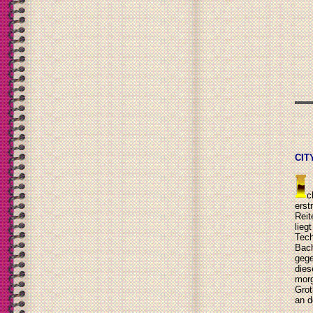
CIT
c
erst
Reit
lieg
Tech
Bac
gege
dies
morg
Grot
an d