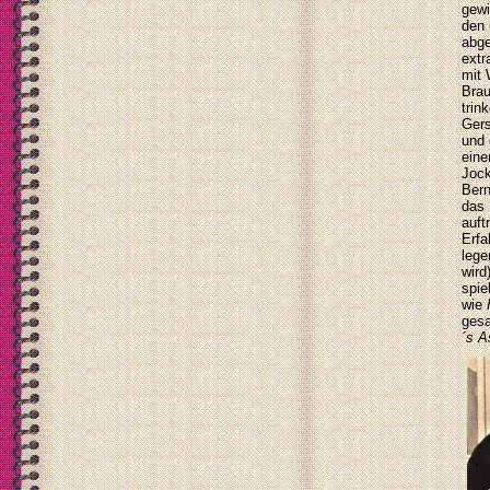
gewi
den 
abge
extr
mit 
Brau
trin
Gers
und 
eine
Joc
Bern
das 
auft
Erfa
lege
wird
spie
wie
gesa
´s A