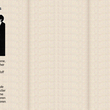
ene,
her
off
 de
tler
ne
eren
eren