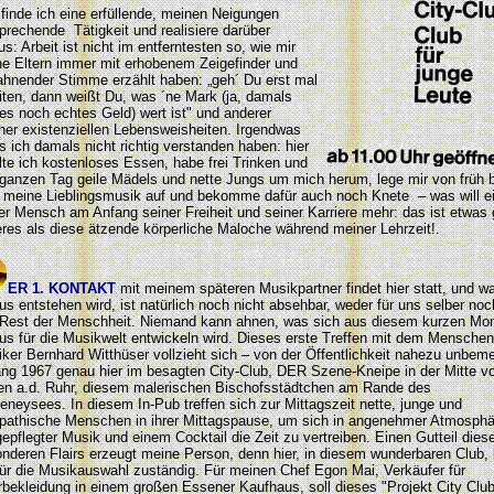
 finde ich eine erfüllende, meinen Neigungen
prechende Tätigkeit und realisiere darüber
us: Arbeit ist nicht im entferntesten so, wie mir
e Eltern immer mit erhobenem Zeigefinder und
hnender Stimme erzählt haben: „geh´ Du erst mal
iten, dann weißt Du, was ´ne Mark (ja, damals
es noch echtes Geld) wert ist" und anderer
her existenziellen Lebensweisheiten. Irgendwas
 ich damals nicht richtig verstanden haben: hier
lte ich kostenloses Essen, habe frei Trinken und
ganzen Tag geile Mädels und nette Jungs um mich herum, lege mir von früh b
 meine Lieblingsmusik auf und bekomme dafür auch noch Knete – was will e
er Mensch am Anfang seiner Freiheit und seiner Karriere mehr: das ist etwas
res als diese ätzende körperliche Maloche während meiner Lehrzeit!.
ER 1. KONTAKT
mit meinem späteren Musikpartner findet hier statt, und w
us entstehen wird,
ist natürlich noch nicht absehbar, weder für uns selber noc
Rest der Menschheit. Niemand kann ahnen, was sich aus diesem kurzen Mo
us für die Musikwelt entwickeln wird. Dieses erste Treffen mit dem Mensche
ker Bernhard Witthüser vollzieht sich – von der Öffentlichkeit nahezu unbeme
ng 1967 genau hier im besagten City-Club, DER Szene-Kneipe in der Mitte v
n a.d. Ruhr, diesem malerischen Bischofsstädtchen am Rande des
eneysees. In diesem In-Pub treffen sich zur Mittagszeit nette, junge und
athische Menschen in ihrer Mittagspause, um sich in angenehmer Atmosphä
gepflegter Musik und einem Cocktail die Zeit zu vertreiben. Einen Gutteil dies
nderen Flairs erzeugt meine Person,
denn hier, in diesem wunderbaren Club, 
für die Musikauswahl zuständig.
Für meinen Chef Egon Mai, Verkäufer für
bekleidung in einem großen Essener Kaufhaus, soll dieses "Projekt City Club