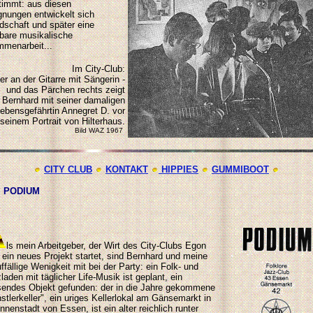
timmt: aus diesen
nungen entwickelt sich
dschaft und später eine
tbare musikalische
menarbeit...
Im City-Club:
er an der Gitarre mit Sängerin -
und das Pärchen rechts zeigt
Bernhard mit seiner damaligen
ebensgefährtin Annegret D. vor
seinem Portrait von Hilterhaus.
Bild WAZ 1967
CITY CLUB
KONTAKT
HIPPIES
GUMMIBOOT
 PODIUM
ls mein Arbeitgeber, der Wirt des City-Clubs Egon
 ein neues Projekt startet, sind Bernhard und meine
ffällige Wenigkeit mit bei der Party: ein Folk- und
laden mit täglicher Life-Musik ist geplant, ein
endes Objekt gefunden: der in die Jahre gekommene
stlerkeller", ein uriges Kellerlokal am Gänsemarkt in
Innenstadt von Essen, ist ein alter reichlich runter