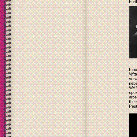
Fort
Eine
Witt
vorw
nebe
WAZ)
spez
arbe
them
Pest