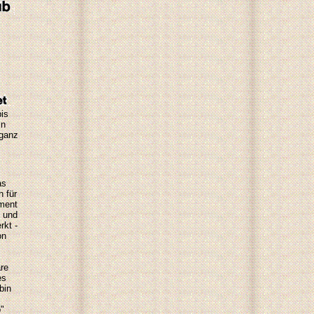
is
in
 ganz
as
h für
ment
n und
rkt -
on
re
es
bin
"