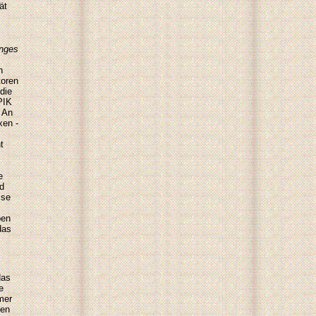
ät
unges
n
toren
die
PIK
 An
xen -
t
e
nd
ise
ben
as
das
e
mer
den