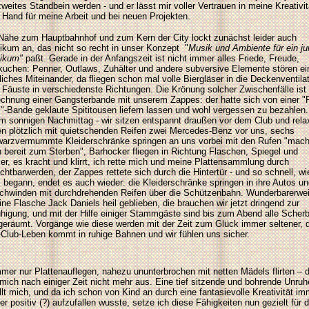
zweites Standbein werden - und er lässt mir voller Vertrauen in meine Kreativit
e Hand für meine Arbeit und bei neuen Projekten
.
Nähe zum Hauptbahnhof und zum Kern der City lockt zunächst leider auch
ikum an, das nicht so recht in unser Konzept "
Musik und Ambiente für ein j
likum
"
paßt. Gerade in der Anfangszeit ist nicht immer alles Friede, Freude,
kuchen: Penner, Outlaws, Zuhälter und andere subversive Elemente stören ei
dliches Miteinander, da fliegen schon mal volle Biergläser in die Deckenventila
 Fäuste in verschiedenste Richtungen. Die Krönung solcher Zwischenfälle ist 
chnung einer Gangsterbande mit unserem Zappes: der hatte sich von einer "
-Bande geklaute Spititousen liefern lassen und wohl vergessen zu bezahlen.
m sonnigen Nachmittag - wir sitzen entspannt draußen vor dem Club und rela
en plötzlich mit quietschenden Reifen zwei Mercedes-Benz vor uns, sechs
arzvermummte Kleiderschränke springen an uns vorbei mit den Rufen "mach
 bereit zum Sterben", Barhocker fliegen in Richtung Flaschen, Spiegel und
er, es kracht und klirrt, ich rette mich und meine Plattensammlung durch
chtbarwerden, der Zappes rettete sich durch die Hintertür - und so schnell, wi
s begann, endet es auch wieder: die Kleiderschränke springen in ihre Autos u
chwinden mit durchdrehenden Reifen über die Schützenbahn. Wunderbarerwe
eine Flasche Jack Daniels heil geblieben, die brauchen wir jetzt dringend zur
higung, und mit der Hilfe einiger Stammgäste sind bis zum Abend alle Scher
geräumt.
Vorgänge wie diese werden
mit der Zeit zum Glück immer
seltener
,
d
-Club-Leben kommt in ruhige Bahnen und wir fühlen uns sicher.
mer nur Plattenauflegen, nahezu ununterbrochen mit netten Mädels flirten – 
t mich nach einiger Zeit nicht mehr aus. Eine tief sitzende und bohrende Unruh
llt mich, und da ich schon von Kind an durch eine fantasievolle Kreativität im
er positiv (?) aufzufallen wusste, setze ich diese Fähigkeiten nun gezielt für 