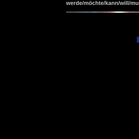
werde/möchte/kann/will/muß